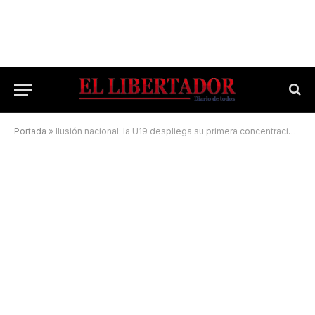
Portada
»
Ilusión nacional: la U19 despliega su primera concentración en el Cenard