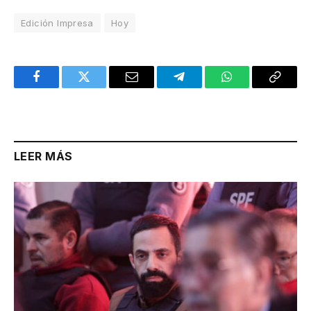
Edición Impresa
Hoy
Facebook
Twitter
Email
Telegram
WhatsApp
Copy
Link
LEER MÁS