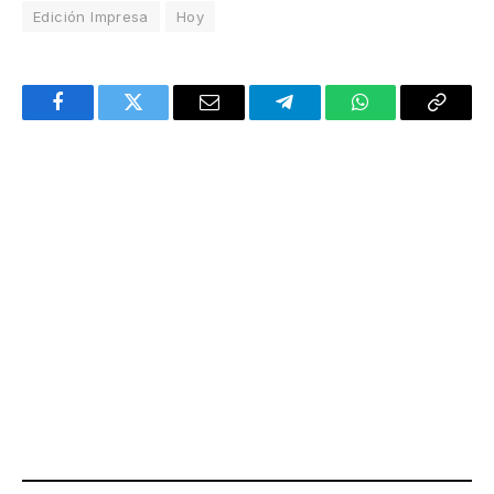
Edición Impresa
Hoy
Facebook
Twitter
Email
Telegram
WhatsApp
Copy
Link