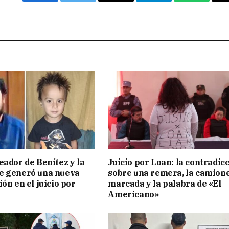
Facebook
Twitter
Email
Telegram
WhatsAp
eador de Benítez y la
Juicio por Loan: la contradic
e generó una nueva
sobre una remera, la camion
ón en el juicio por
marcada y la palabra de «El
Americano»