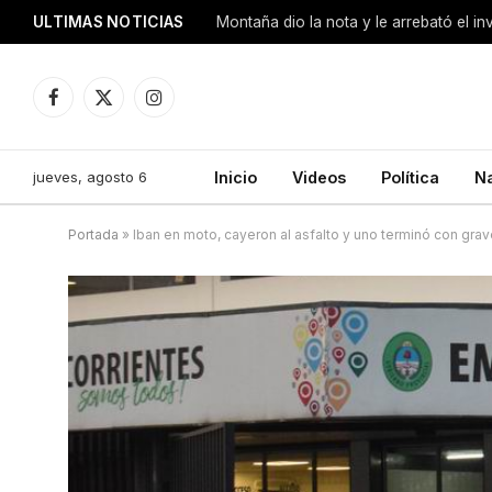
ULTIMAS NOTICIAS
Montaña dio la nota y le arrebató el i
Facebook
X
Instagram
(Twitter)
jueves, agosto 6
Inicio
Videos
Política
N
Portada
»
Iban en moto, cayeron al asfalto y uno terminó con gra