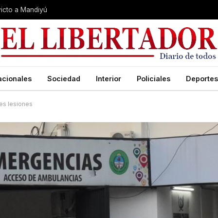
nvicto a Mandiyú
acionales
Sociedad
Interior
Policiales
Deportes
ves lesiones