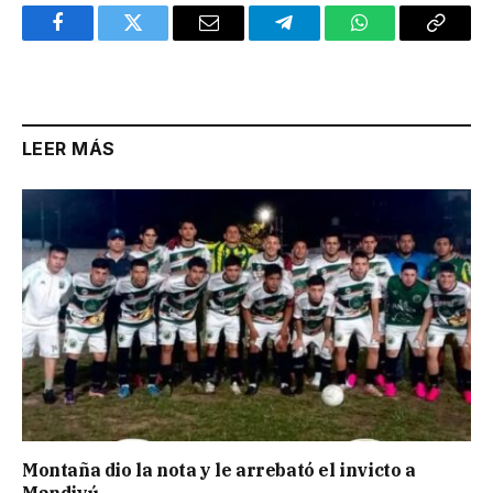
Facebook
Twitter
Email
Telegram
WhatsApp
Copy
Link
LEER MÁS
Montaña dio la nota y le arrebató el invicto a