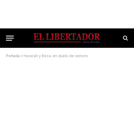
Portada
»
Huracán y Boca, en duelo de seniors