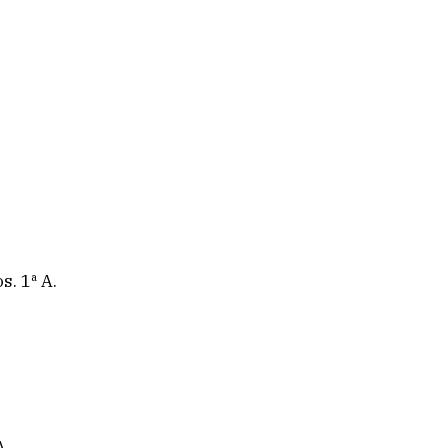
s. 1ª A.
A.