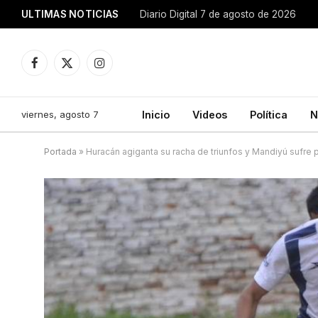
ULTIMAS NOTICIAS
Diario Digital 7 de agosto de 2026
Facebook
X
Instagram
(Twitter)
viernes, agosto 7
Inicio
Videos
Política
N
Portada
»
Huracán agiganta su racha de triunfos y Mandiyú sufre 