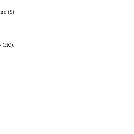
no (S).
 (HC).