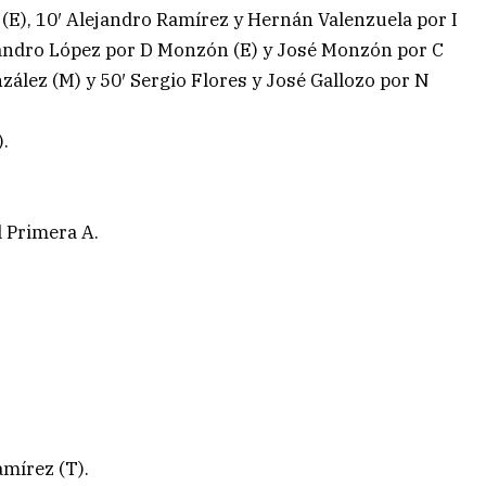
 (E), 10′ Alejandro Ramírez y Hernán Valenzuela por I
andro López por D Monzón (E) y José Monzón por C
zález (M) y 50′ Sergio Flores y José Gallozo por N
).
l Primera A.
amírez (T).