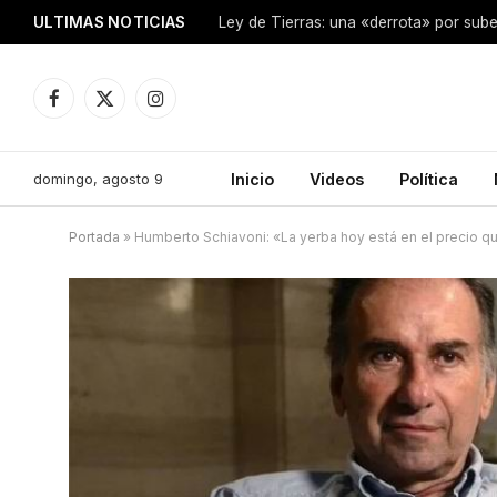
ULTIMAS NOTICIAS
Ley de Tierras: una «derrota» por sube
Facebook
X
Instagram
(Twitter)
domingo, agosto 9
Inicio
Videos
Política
Portada
»
Humberto Schiavoni: «La yerba hoy está en el precio qu