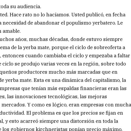
toda su audiencia.
ted. Hace rato no lo hacíamos. Usted publicó, en fecha
 la necesidad de abandonar el populismo yerbatero. Le
an amable.
muchos años, muchas décadas, donde estuvo siempre
ema de la yerba mate, porque el ciclo de sobreoferta a
, entonces cuando cambiaba el ciclo y empezaba a faltar
ciclo se produjo varias veces en la región, sobre todo
 pequeños productores mucho más marcadas que en
e yerba mate. Esta es una dinámica del capitalismo, la
s empresas que tenían más espaldas financieras eran las
s, las innovaciones tecnológicas, las mejoras
os mercados. Y como es lógico, eran empresas con much
uctividad. El problema es que los precios se fijan en
l, y esto acarreó siempre una distorsión en toda la
ue los gobiernos kirchneristas ponían precio máximo,