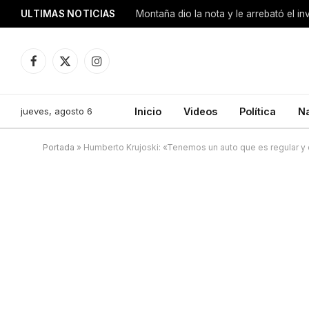
ULTIMAS NOTICIAS
Montaña dio la nota y le arrebató el i
Facebook
X
Instagram
(Twitter)
jueves, agosto 6
Inicio
Videos
Política
N
Portada
»
Humberto Krujoski: «Tenemos un auto que es regular y