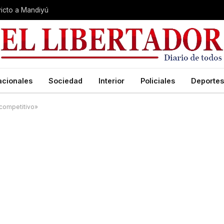
nvicto a Mandiyú
acionales
Sociedad
Interior
Policiales
Deportes
 competitivo»