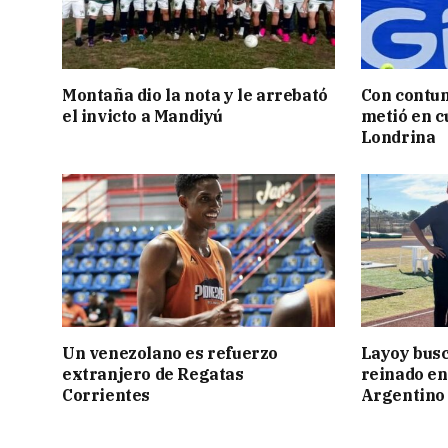
Montaña dio la nota y le arrebató
Con contun
el invicto a Mandiyú
metió en c
Londrina
Un venezolano es refuerzo
Layoy busc
extranjero de Regatas
reinado e
Corrientes
Argentino 