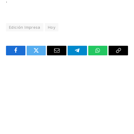
.
Edición Impresa
Hoy
Facebook
Twitter
Email
Telegram
WhatsApp
Copy
Link