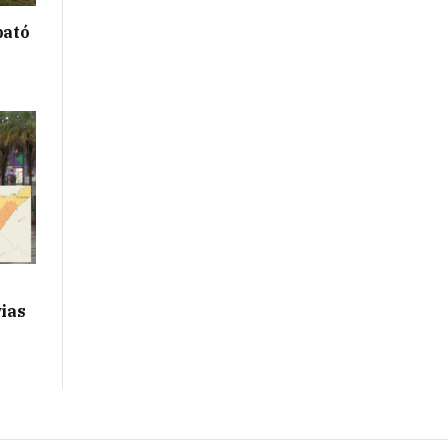
bató
vias