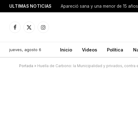
ULTIMAS NOTICIAS
Apareció sana y una menor de 15 años 
Facebook
X
Instagram
(Twitter)
jueves, agosto 6
Inicio
Videos
Política
N
Portada
»
Huella de Carbono: la Municipalidad y privados, contra 