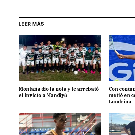
LEER MÁS
Montaña dio la nota y le arrebató
Con contun
el invicto a Mandiyú
metió en c
Londrina