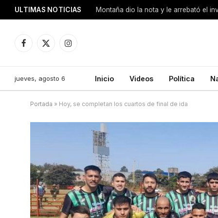
ULTIMAS NOTICIAS
Montaña dio la nota y le arrebató el i
Facebook
X
Instagram
(Twitter)
jueves, agosto 6
Inicio
Videos
Política
N
Portada
»
Hoy, se completan los cuartos de final de ida