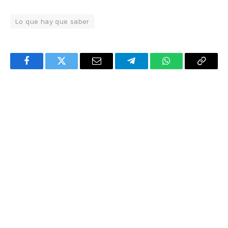
Lo que hay que saber
Facebook
Twitter
Email
Telegram
WhatsApp
Copy
Link