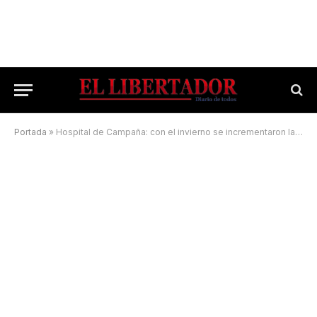
Portada
»
Hospital de Campaña: con el invierno se incrementaron las internaciones