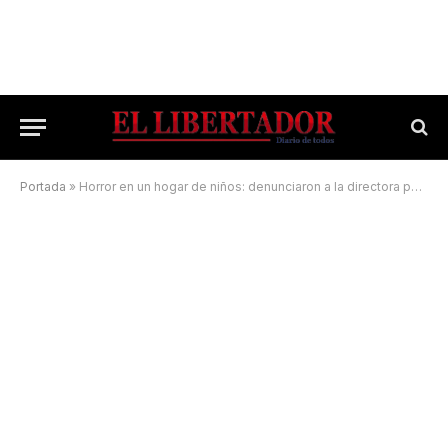
Portada
»
Horror en un hogar de niños: denunciaron a la directora por abusos y torturas