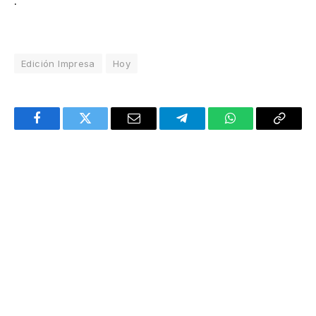
.
Edición Impresa
Hoy
Facebook
Twitter
Email
Telegram
WhatsApp
Copy
Link