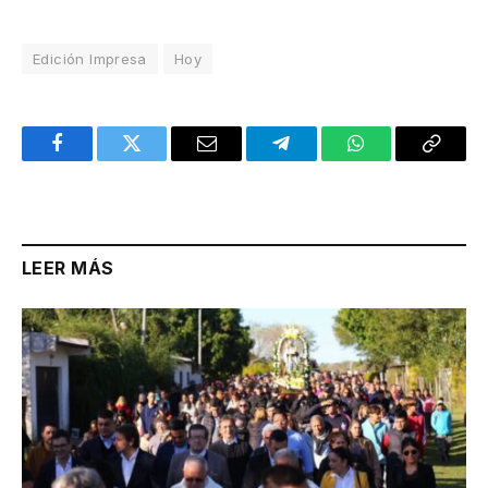
Edición Impresa
Hoy
Facebook
Twitter
Email
Telegram
WhatsApp
Copy
Link
LEER MÁS