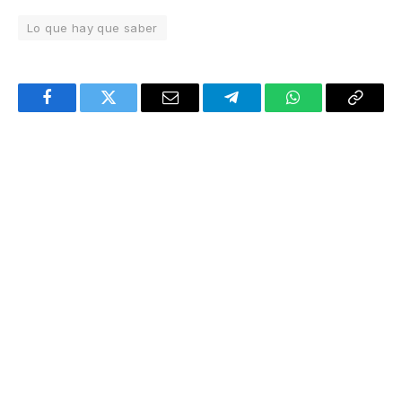
Lo que hay que saber
Facebook
Twitter
Email
Telegram
WhatsApp
Copy
Link