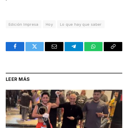
Edición Impresa
Hoy
Lo que hay que saber
Facebook
Twitter
Email
Telegram
WhatsApp
Copy
Link
LEER MÁS