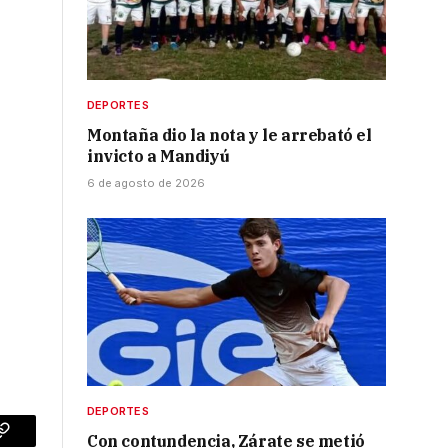
o
DEPORTES
Montaña dio la nota y le arrebató el
invicto a Mandiyú
6 de agosto de 2026
DEPORTES
Con contundencia, Zárate se metió
p
Copy