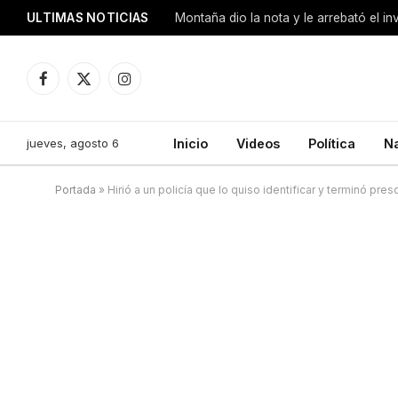
ULTIMAS NOTICIAS
Montaña dio la nota y le arrebató el i
Facebook
X
Instagram
(Twitter)
jueves, agosto 6
Inicio
Videos
Política
N
Portada
»
Hirió a un policía que lo quiso identificar y terminó pres