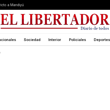
nvicto a Mandiyú
acionales
Sociedad
Interior
Policiales
Deportes
o