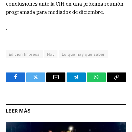
conclusiones ante la CIH en una próxima reunión
programada para mediados de diciembre.
.
Edición Impresa
Hoy
Lo que hay que saber
Facebook
Twitter
Email
Telegram
WhatsApp
Copy
Link
LEER MÁS