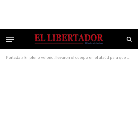
Portada
»
En pleno velorio, llevaron el cuerpo en el ataúd para que convierta su último gol