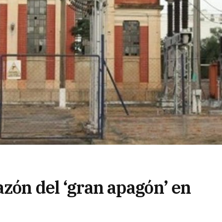
azón del ‘gran apagón’ en