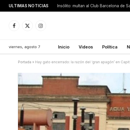
ULTIMAS NOTICIAS
Insólito: multan al Club Barcelona de 
Facebook
X
Instagram
(Twitter)
viernes, agosto 7
Inicio
Videos
Política
N
Portada
»
Hay gato encerrado: la razón del ‘gran apagón’ en Capi