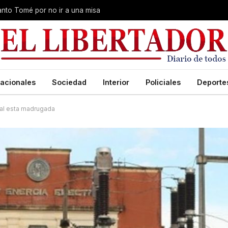
Santo Tomé por no ir a una misa
acionales
Sociedad
Interior
Policiales
Deporte
tal esta madrugada