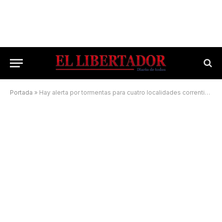
Portada
»
Hay alerta por tormentas para cuatro localidades correntinas