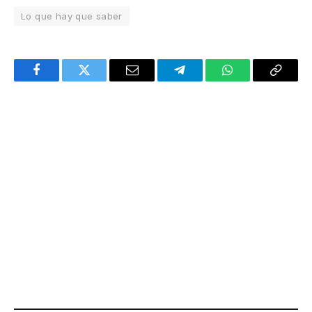
Lo que hay que saber
Facebook
Twitter
Email
Telegram
WhatsApp
Copy
Link