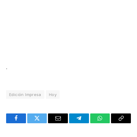
.
Edición Impresa
Hoy
Facebook
Twitter
Email
Telegram
WhatsApp
Copy
Link