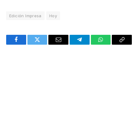
Edición Impresa
Hoy
Facebook
Twitter
Email
Telegram
WhatsApp
Copy
Link