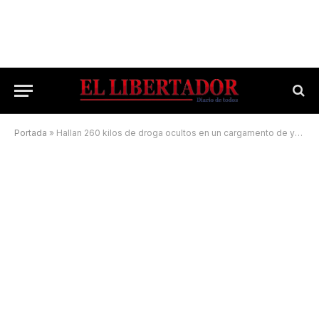
Portada
»
Hallan 260 kilos de droga ocultos en un cargamento de yerba