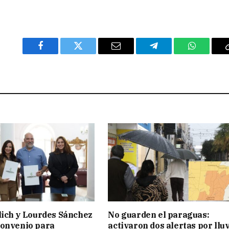
Facebook
Twitter
Email
Telegram
WhatsAp
lich y Lourdes Sánchez
No guarden el paraguas:
convenio para
activaron dos alertas por llu