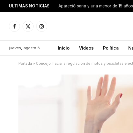
ULTIMAS NOTICIAS
Apareció sana y una menor de 15 años 
Facebook
X
Instagram
(Twitter)
jueves, agosto 6
Inicio
Videos
Política
N
Portada
»
Concejo: hacia la regulación de motos y bicicletas eléct