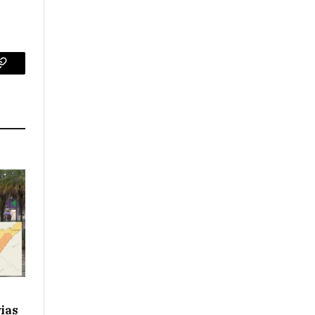
p
Copy
Link
vias