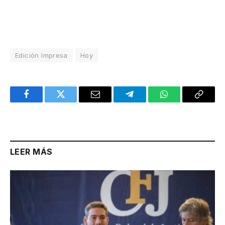
Edición Impresa
Hoy
Facebook
Twitter
Email
Telegram
WhatsApp
Copy
Link
LEER MÁS