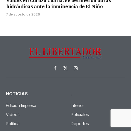
Valdés en Curuzú Cuatiá: se definieron obras
hidráulicas ante la inminencia de El Niño
7 de agosto de 2026
Facebook
X
Instagram
(Twitter)
NOTICIAS
.
Edición Impresa
Interior
Videos
Policiales
Política
Deportes