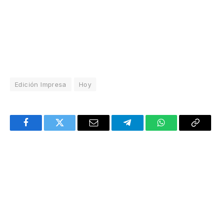
Edición Impresa
Hoy
Facebook
Twitter
Email
Telegram
WhatsApp
Copy
Link