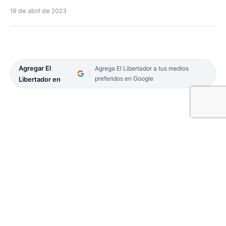
19 de abril de 2023
Agregar El
Agrega El Libertador a tus medios
preferidos en Google
Libertador en
03-POLITICA-16
Los radicales y sus aliados saben que el contexto
nacional no ayuda al momento de hacer campaña,