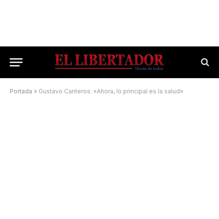
Portada
»
Gustavo Canteros: «Ahora, lo principal es la salud»