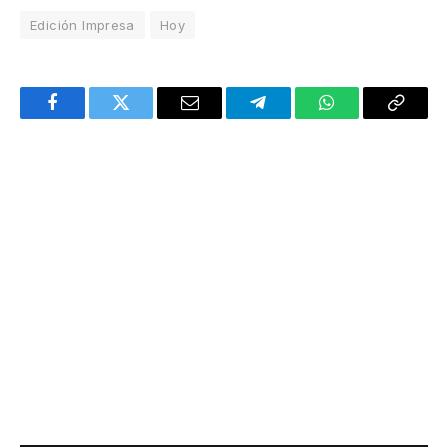
Edición Impresa
Hoy
Facebook
Twitter
Email
Telegram
WhatsApp
Copy
Link