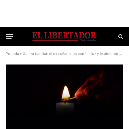
Portada
»
Guerra familiar: el ex cuñado les cortó la luz y le abrieron una causa por violencia