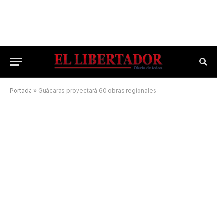
Portada
»
Guácaras proyectará 60 obras regionales