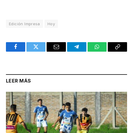
Edición Impresa
Hoy
Facebook
Twitter
Email
Telegram
WhatsApp
Copy
Link
LEER MÁS