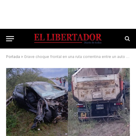
Portada
»
Grave choque frontal en una ruta correntina entre un auto y un camión