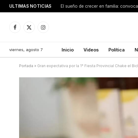
ULTIMAS NOTICIAS
Facebook
X
Instagram
(Twitter)
viernes, agosto 7
Inicio
Videos
Política
N
Portada
»
Gran expectativa por la 1° Fiesta Provincial Chake el Bi