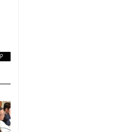
p
Copy
Link