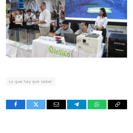
Lo que hay que saber
Facebook
Twitter
Email
Telegram
WhatsApp
Copy
Link