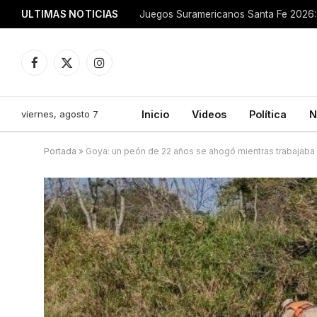
ULTIMAS NOTICIAS
Juegos Suramericanos Santa Fe 2026: 
Facebook
X
Instagram
(Twitter)
viernes, agosto 7
Inicio
Videos
Política
N
Portada
»
Goya: un peón de 22 años se ahogó mientras trabajaba 