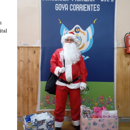
n
ital