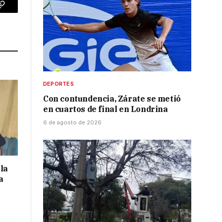
p
Copy
Link
DEPORTES
Con contundencia, Zárate se metió
en cuartos de final en Londrina
6 de agosto de 2026
la
a