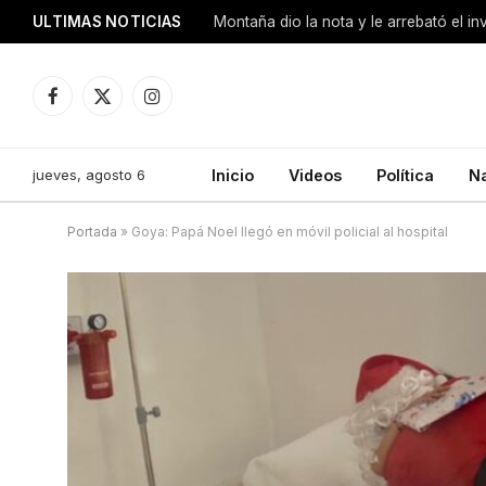
ULTIMAS NOTICIAS
Montaña dio la nota y le arrebató el i
Facebook
X
Instagram
(Twitter)
jueves, agosto 6
Inicio
Videos
Política
N
Portada
»
Goya: Papá Noel llegó en móvil policial al hospital