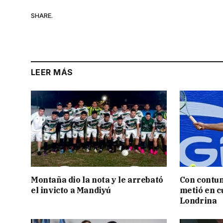
SHARE.
LEER MÁS
Montaña dio la nota y le arrebató
Con contun
el invicto a Mandiyú
metió en c
Londrina