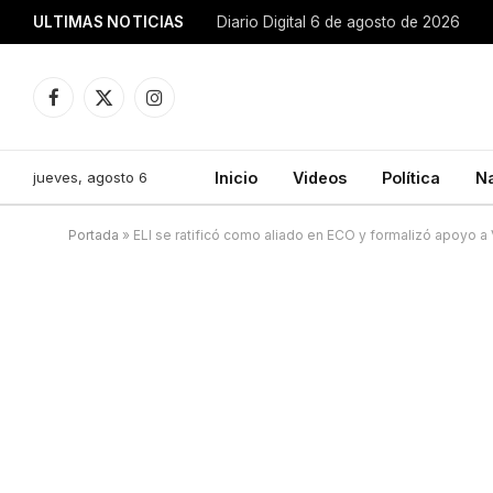
ULTIMAS NOTICIAS
Diario Digital 6 de agosto de 2026
Facebook
X
Instagram
(Twitter)
jueves, agosto 6
Inicio
Videos
Política
N
Portada
»
ELI se ratificó como aliado en ECO y formalizó apoyo a