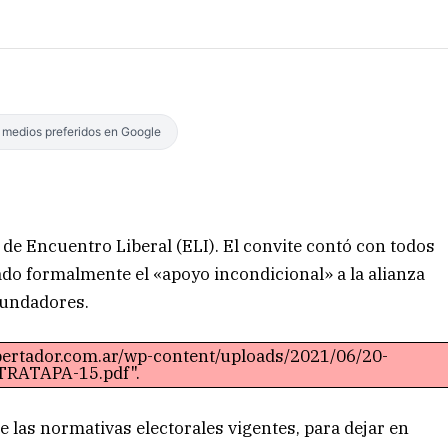
s medios preferidos en Google
de Encuentro Liberal (ELI). El convite contó con todos
do formalmente el «apoyo incondicional» a la alianza
fundadores.
ibertador.com.ar/wp-content/uploads/2021/06/20-
RATAPA-15.pdf".
e las normativas electorales vigentes, para dejar en