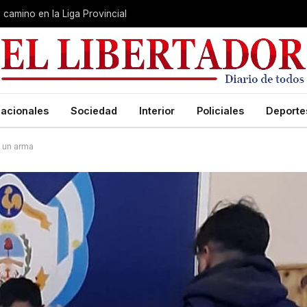
u camino en la Liga Provincial
acionales
Sociedad
Interior
Policiales
Deporte
 un arma