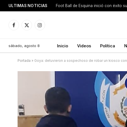
ULTIMAS NOTICIAS
Foot Ball de Esquina inició con éxito s
Facebook
X
Instagram
(Twitter)
sábado, agosto 8
Inicio
Videos
Política
N
Portada
»
Goya: detuvieron a sospechoso de robar un kiosco con