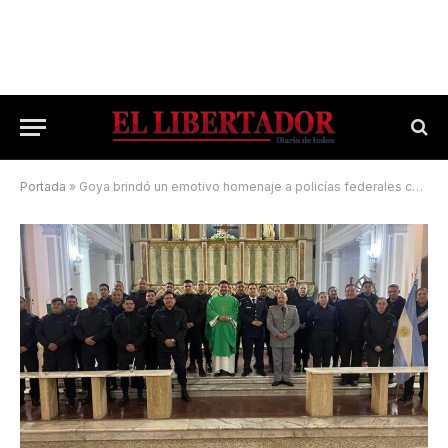
Portada
»
Goya brindó un emotivo homenaje a policías federales caídos en deber