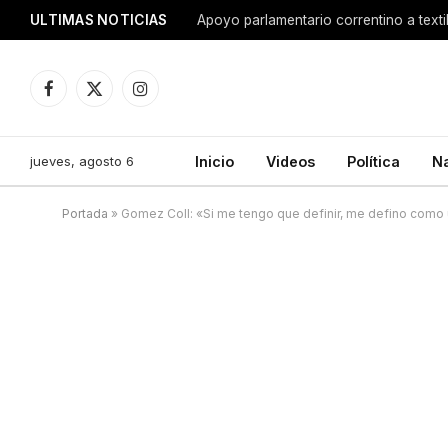
ULTIMAS NOTICIAS
Apoyo parlamentario correntino a texti
Facebook
X
Instagram
(Twitter)
jueves, agosto 6
Inicio
Videos
Política
N
Portada
»
Gomez Coll: «Si me tengo que definir, me defino como u