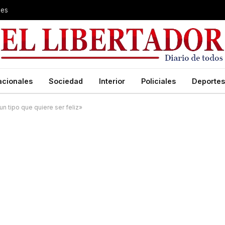
les
acionales
Sociedad
Interior
Policiales
Deportes
n tipo que quiere ser feliz»