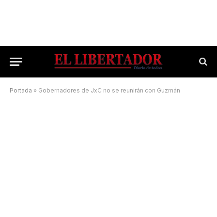
Portada
»
Gobernadores de JxC no se reunirán con Guzmán