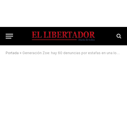
Portada
»
Generación Zoe: hay 60 denuncias por estafas en una localidad correntina