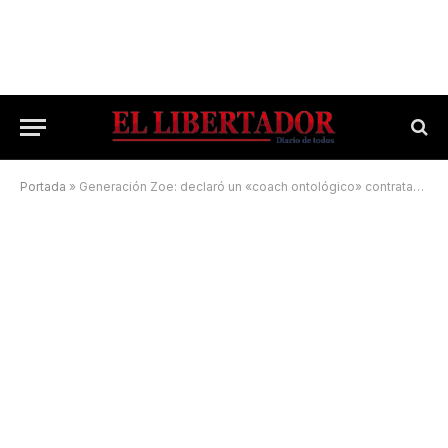
Portada
»
Generación Zoe: declaró un «coach ontológico» contratado por Cositorto