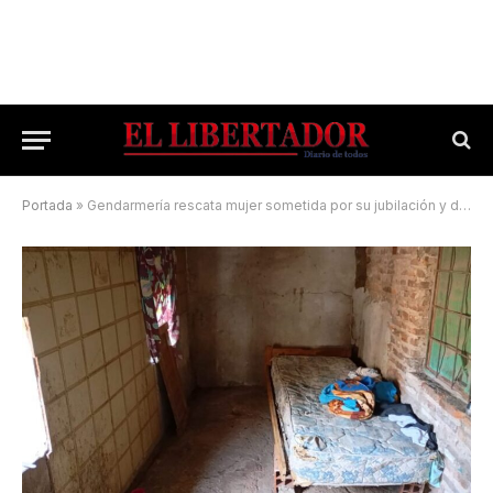
Portada
»
Gendarmería rescata mujer sometida por su jubilación y desbarata banda de narcomenudeo