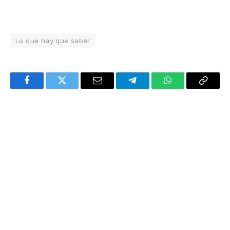
Lo que hay que saber
Facebook
Twitter
Email
Telegram
WhatsApp
Copy
Link