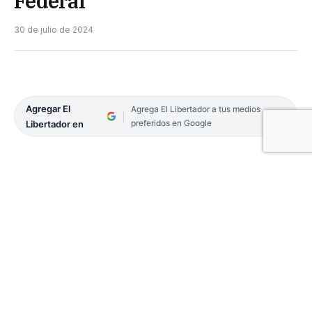
Federal
30 de julio de 2024
Agregar El
Agrega El Libertador a tus medios
preferidos en Google
Libertador en
El elenco de Regatas Corrientes ganó un duelo y
perdió otro pero por diferencia de puntos avanzó
como el mejor segundo a la siguiente fase del